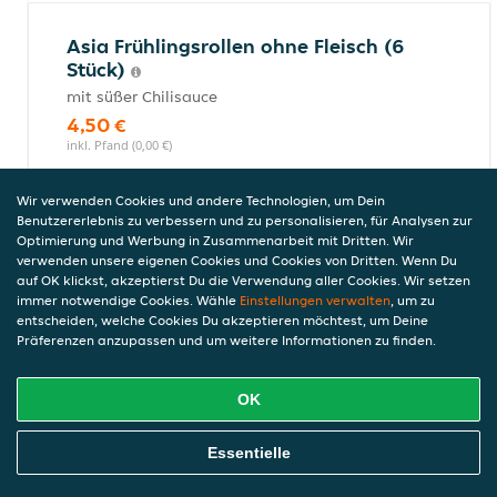
Asia Frühlingsrollen ohne Fleisch (6
Stück)
mit süßer Chilisauce
4,50 €
inkl. Pfand (0,00 €)
Wir verwenden Cookies und andere Technologien, um Dein
Benutzererlebnis zu verbessern und zu personalisieren, für Analysen zur
Vietnamesische Fühlingsrolle mit
Optimierung und Werbung in Zusammenarbeit mit Dritten. Wir
Fleisch (2 Stück, groß)
verwenden unsere eigenen Cookies und Cookies von Dritten. Wenn Du
auf OK klickst, akzeptierst Du die Verwendung aller Cookies. Wir setzen
mit süßer Chilisauce
immer notwendige Cookies. Wähle
Einstellungen verwalten
, um zu
7,00 €
entscheiden, welche Cookies Du akzeptieren möchtest, um Deine
inkl. Pfand (0,00 €)
Präferenzen anzupassen und um weitere Informationen zu finden.
OK
Saure Pekingsuppe (leicht scharf)
Online Essen Bestellen
Essentielle
mit Entenfleisch
4,50 €